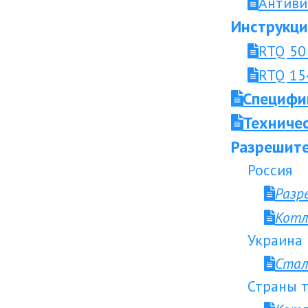
Антиви
Инструкци
RTQ 50 
RTQ 154
Специфи
Техниче
Разрешите
Россия
Разр
Котл
Украина
Стал
Страны т