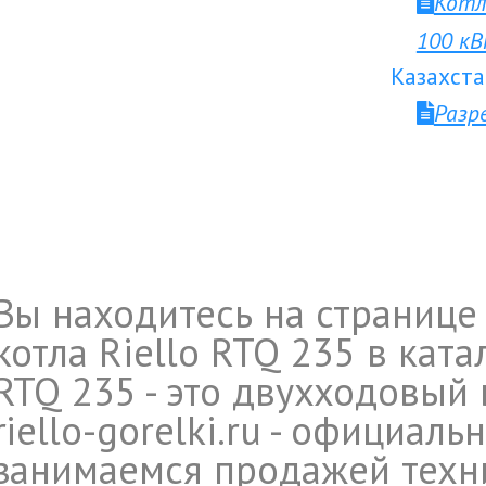
Котл
100 к
Казахста
Разр
Вы находитесь на странице
котла Riello RTQ 235 в кат
RTQ 235 - это двухходовый
riello-gorelki.ru - официал
занимаемся продажей техни