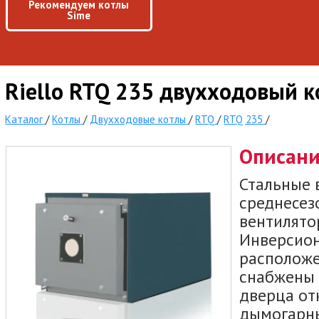
Рекомендуем котлы
Sime
Riello RTQ 235 двухходовый к
Каталог
/
Котлы
/
Двухходовые котлы
/
RTQ
/
RTQ 235
/
Описан
Стальные 
среднесез
вентилято
Инверсион
расположе
снабжены 
дверца от
дымогарны