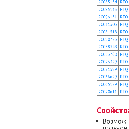
20085134
RTQ
20085135
RTQ
20096131
RTQ
20011305
RTQ
20081518
RTQ
20080725
RTQ
20058348
RTQ
20053760
RTQ
20073429
RTQ
20071589
RTQ
20066629
RTQ
20065129
RTQ
20070611
RTQ
Свойств
Возможн
получени