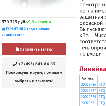
осмотра и
котла име
защитная 
370 323
руб.
В наличии
окраской 
Выпускают
ГАРАНТИЯ 2 года с начала
кВт. Числ
эксплуатации
соответст
теплопрои
Отправить заявку
не входит
+7 (495) 641-84-83
Линейка
Проконсультируем, поможем
Артикул
выбрать и заказать!
20029726
RTQ
20029727
RTQ
20029729
RTQ
20029731
RTQ