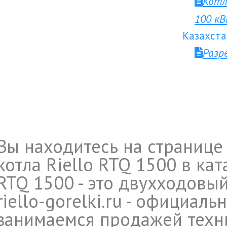
Котл
100 к
Казахста
Разр
Вы находитесь на странице
котла Riello RTQ 1500 в ка
RTQ 1500 - это двухходовы
riello-gorelki.ru - официал
занимаемся продажей техни