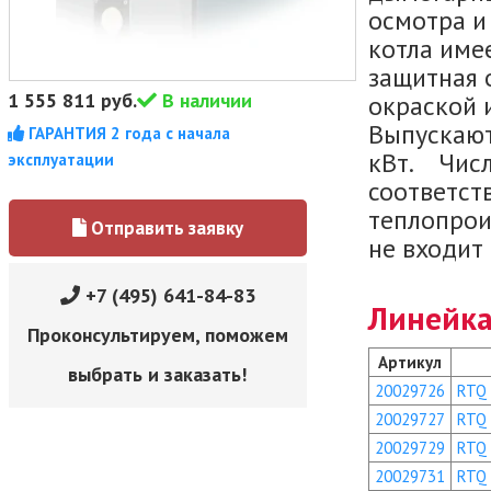
осмотра и
котла име
защитная 
1 555 811
руб.
В наличии
окраской 
Выпускают
ГАРАНТИЯ 2 года с начала
кВт. Числ
эксплуатации
соответст
теплопрои
Отправить заявку
не входит
+7 (495) 641-84-83
Линейка
Проконсультируем, поможем
Артикул
выбрать и заказать!
20029726
RTQ
20029727
RTQ
20029729
RTQ
20029731
RTQ