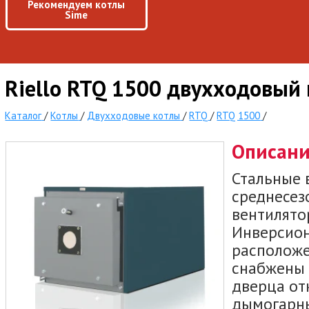
Рекомендуем котлы
Sime
Riello RTQ 1500 двухходовый 
Каталог
/
Котлы
/
Двухходовые котлы
/
RTQ
/
RTQ 1500
/
Описан
Стальные 
среднесез
вентилято
Инверсион
расположе
снабжены 
дверца от
дымогарны