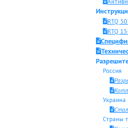
Антиви
Инструкци
RTQ 50 
RTQ 154
Специфи
Техниче
Разрешите
Россия
Разр
Котл
Украина
Стал
Страны т