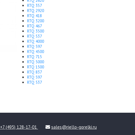
RTQ 2620
RTQ 357
RTQ 2920
RTQ 418
RTQ 3200
RTQ 467
RTQ 3500
RTQ 537
RTQ 4000
RTQ 597
RTQ 4500
RTQ 715
RTQ 5000
RTQ 1500
RTQ 837
RTQ 597
RTQ 537
+7 (495) 128-17-01
sales@riello-gorelki.ru