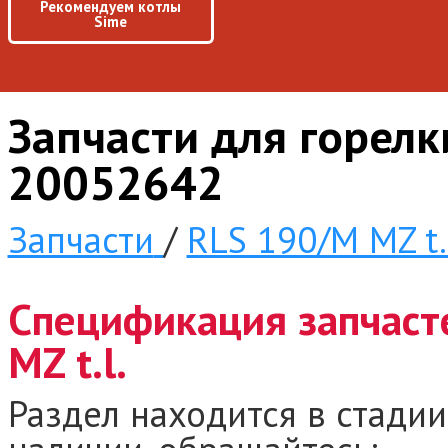
Рекомендуем котлы
Sime
Запчасти для горелки
20052642
Запчасти
/
RLS 190/M MZ t.l
Спецификация запчаст
MZ t.l.
Раздел находится в стадии