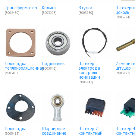
Трансформатор
Кольцо
Втулка
Штекерн
цоколь
[3002480]
[3003203]
[3003780]
[3003784]
Прокладка
Подшипник
Штекер
Измерите
теплоизоляционная
электрода
штуцер
[3003841]
контроля
[3003817]
[3003873]
ионизации
[3003848]
Прокладка
Шарнирное
Штекер 7-
Штекер 4
соединение
контактный
контактн
[3005483]