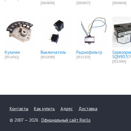
[3006098]
[3006937]
[3006948]
Кулачек
Выключатель
Радиофильтр
Сервопри
SQN90.57
[3012062]
[3012080]
[3012155]
[3012885]
Контакты
Как купить
Адрес
Доставка
© 2007 — 2026 .
Официальный сайт Riello