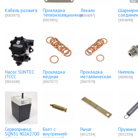
Кабель розжига
Прокладка
Лекало
Шарнирн
теплоизоляционная
соедине
[3003973]
[3006097]
[3003991]
[3006098]
Насос SUNTEC
Прокладка
Прокладка
Ниппель
J7CCC
медная
металлическая
[3009068]
[3006369]
[3007077]
[3007079]
Сервопривод
Болт с
Рычаг
Пружина
SQN31.402A2700
внутренней
[3012354]
[3012356]