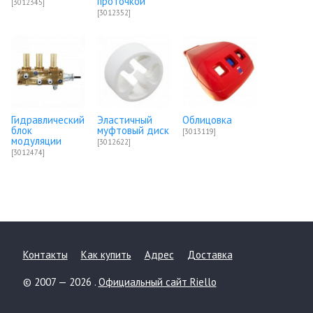
проточкой
[3012345]
[3012352]
Гидравлический
Эластичный
Облицовка
блок
муфтовый диск
[3013119]
модуляции
[3012622]
[3012474]
Контакты
Как купить
Адрес
Доставка
© 2007 — 2026 .
Официальный сайт Riello