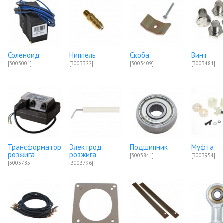
Соленоид
Ниппель
Скоба
Винт
[3003001]
[3003322]
[3003409]
[3003481]
Трансформатор
Электрод
Подшипник
Муфта
розжига
розжига
[3003841]
[3003954]
[3003785]
[3003796]