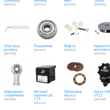
Соленоид
Ниппель
Винт
Скоба
[3003001]
[3003322]
[3003481]
[3003495]
Электрод
Подшипник
Муфта
Крыльчат
розжига
вентилят
[3003841]
[3003954]
[3003796]
[3003965]
Шарнирное
Автомат
Прокладка
Насос SU
соединение
горения LAL
насоса
J7CCC
1.25
[3006098]
[3006292]
[3006369]
[3006215]