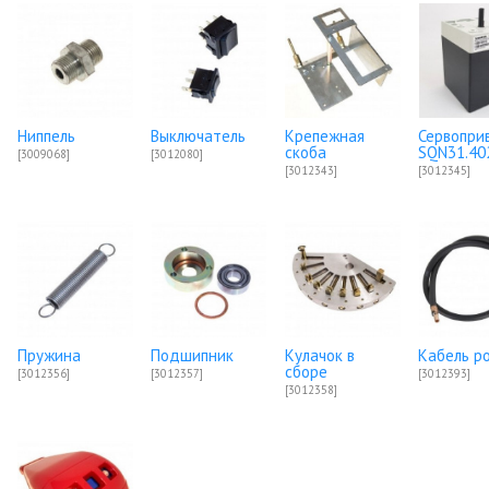
Ниппель
Выключатель
Крепежная
Сервопри
скоба
SQN31.40
[3009068]
[3012080]
[3012343]
[3012345]
Пружина
Подшипник
Кулачок в
Кабель р
сборе
[3012356]
[3012357]
[3012393]
[3012358]