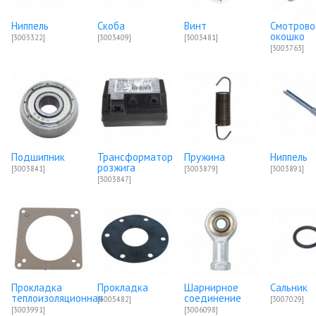
Ниппель
Скоба
Винт
Смотрово
окошко
[3003322]
[3003409]
[3003481]
[3003763]
Подшипник
Трансформатор
Пружина
Ниппель
розжига
[3003841]
[3003879]
[3003891]
[3003847]
Прокладка
Прокладка
Шарнирное
Сальник
теплоизоляционная
соединение
[3005482]
[3007029]
[3003991]
[3006098]