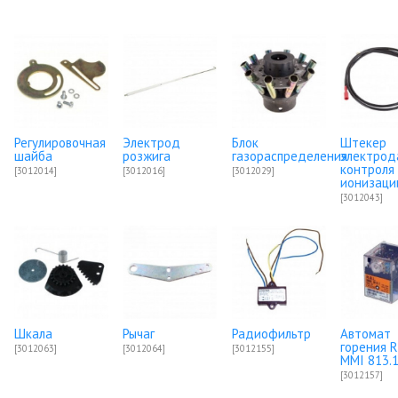
Регулировочная
Электрод
Блок
Штекер
шайба
розжига
газораспределения
электрод
контроля
[3012014]
[3012016]
[3012029]
ионизаци
[3012043]
Шкала
Рычаг
Радиофильтр
Автомат
горения R.
[3012063]
[3012064]
[3012155]
MMI 813.
[3012157]