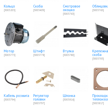
Кольцо
Скоба
Смотровое
Облицовк
окошко
[3003203]
[3003409]
[3003765]
[3003763]
Мотор
Штифт
Втулка
Крепежн
скоба
[3003773]
[3003778]
[3003780]
[3003783]
Кабель розжига
Регулятор
Шпонка
Прокладк
головки
теплоизо
[3003794]
[3003816]
[3003797]
[3003817]