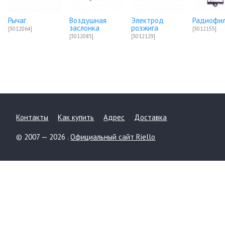
Рычаг
Воздушная
Электрод
Радиофи
заслонка
розжига
[3012064]
[3012155]
[3012085]
[3012129]
Контакты
Как купить
Адрес
Доставка
© 2007 — 2026 .
Официальный сайт Riello