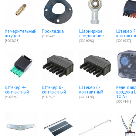
Измерительный
Прокладка
Шарнирное
Штекер 7
штуцер
соединение
контактн
[3005483]
[3003893]
[3006098]
[3006937]
Штекер 4-
Штекер 6-
Штекер 6-
Реле дав
контактный
контактный
контактный
воздуха 
10 A2
[3006949]
[3007425]
[3007426]
[3007444]