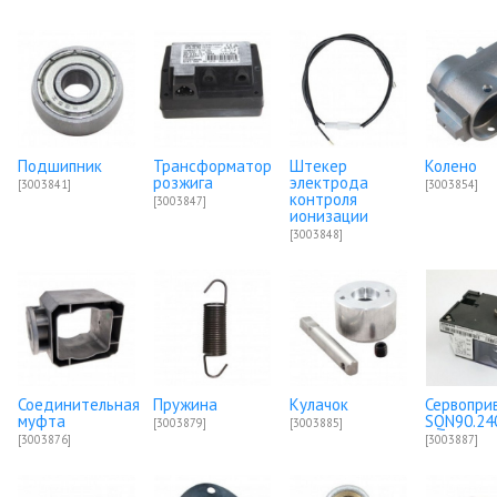
Подшипник
Трансформатор
Штекер
Колено
розжига
электрода
[3003841]
[3003854]
контроля
[3003847]
ионизации
[3003848]
Соединительная
Пружина
Кулачок
Сервопри
муфта
SQN90.24
[3003879]
[3003885]
[3003876]
[3003887]