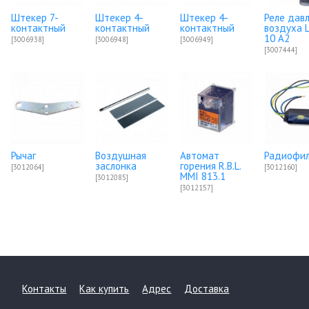
Штекер 7-
Штекер 4-
Штекер 4-
Реле дав
контактный
контактный
контактный
воздуха 
10 A2
[3006938]
[3006948]
[3006949]
[3007444]
Рычаг
Воздушная
Автомат
Радиофи
заслонка
горения R.B.L.
[3012064]
[3012160]
MMI 813.1
[3012085]
[3012157]
Контакты
Как купить
Адрес
Доставка