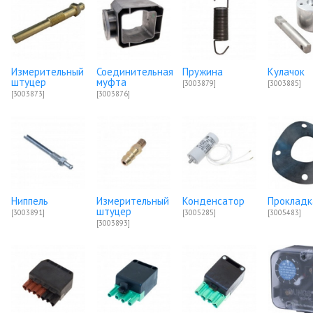
Измерительный
Соединительная
Пружина
Кулачок
штуцер
муфта
[3003879]
[3003885]
[3003873]
[3003876]
Ниппель
Измерительный
Конденсатор
Прокладк
штуцер
[3003891]
[3005285]
[3005483]
[3003893]