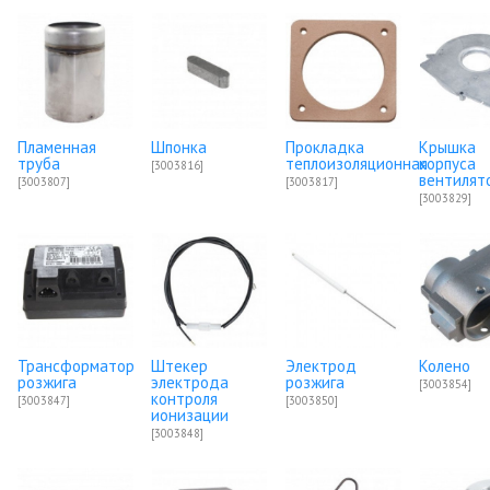
Пламенная
Шпонка
Прокладка
Крышка
труба
теплоизоляционная
корпуса
[3003816]
вентилят
[3003807]
[3003817]
[3003829]
Трансформатор
Штекер
Электрод
Колено
розжига
электрода
розжига
[3003854]
контроля
[3003847]
[3003850]
ионизации
[3003848]