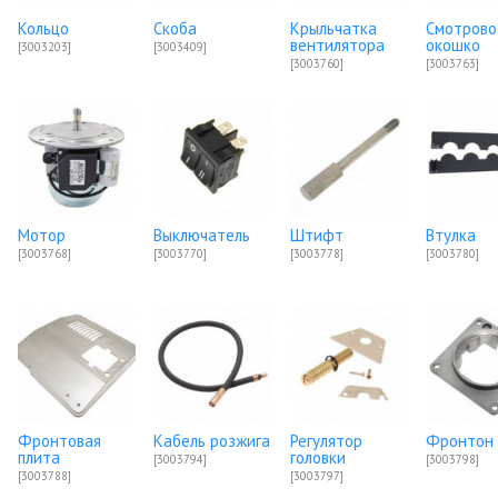
Кольцо
Скоба
Крыльчатка
Смотрово
вентилятора
окошко
[3003203]
[3003409]
[3003760]
[3003763]
Мотор
Выключатель
Штифт
Втулка
[3003768]
[3003770]
[3003778]
[3003780]
Фронтовая
Кабель розжига
Регулятор
Фронтон
плита
головки
[3003794]
[3003798]
[3003788]
[3003797]