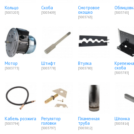
Кольцо
Скоба
Смотровое
Облицовк
окошко
[3003203]
[3003409]
[3003765]
[3003763]
Мотор
Штифт
Втулка
Крепежн
скоба
[3003773]
[3003778]
[3003780]
[3003783]
Кабель розжига
Регулятор
Пламенная
Шпонка
головки
труба
[3003794]
[3003816]
[3003797]
[3003812]