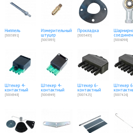
Ниппель
Измерительный
Прокладка
Шарнирн
штуцер
соедине
[3003891]
[3005483]
[3003893]
[3006098]
Штекер 4-
Штекер 4-
Штекер 6-
Штекер 6
контактный
контактный
контактный
контактн
[3006948]
[3006949]
[3007425]
[3007426]