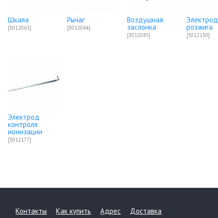
Шкала
Рычаг
Воздушная
Электро
заслонка
розжига
[3012063]
[3012064]
[3012085]
[3012130]
Электрод
контроля
ионизации
[3012177]
Контакты
Как купить
Адрес
Доставка