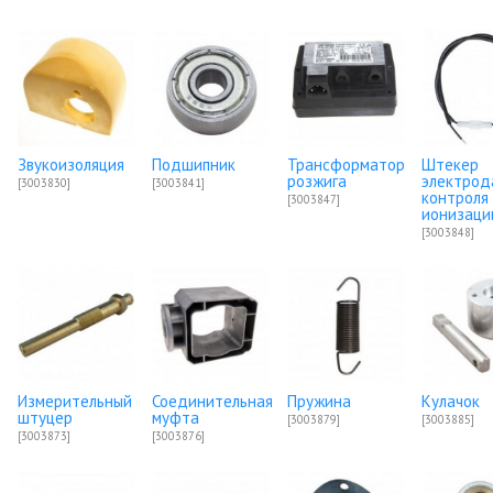
Звукоизоляция
Подшипник
Трансформатор
Штекер
розжига
электрод
[3003830]
[3003841]
контроля
[3003847]
ионизаци
[3003848]
Измерительный
Соединительная
Пружина
Кулачок
штуцер
муфта
[3003879]
[3003885]
[3003873]
[3003876]