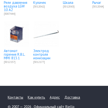
Реле давления
Кулачек
Шкала
Рычаг
воздуха LGW
[3012062]
[3012063]
[3012064]
10 A2
[3007444]
Автомат
Электрод
горения R.B.L.
контроля
MMI 813.1
ионизации
[3012157]
[3012177]
Контакты
Как купить
Адрес
Доставка
© 2007 — 2026 .
Официальный сайт Riello