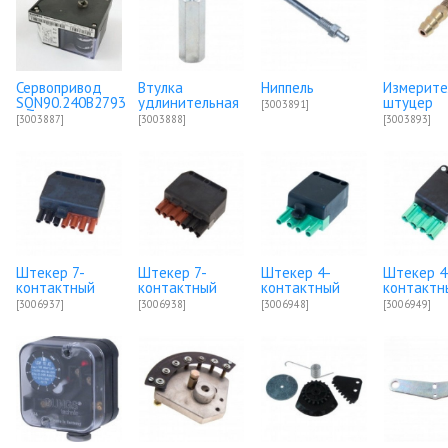
Сервопривод
Втулка
Ниппель
Измерите
SQN90.240B2793
удлинительная
штуцер
[3003891]
[3003887]
[3003888]
[3003893]
Штекер 7-
Штекер 7-
Штекер 4-
Штекер 4
контактный
контактный
контактный
контактн
[3006937]
[3006938]
[3006948]
[3006949]