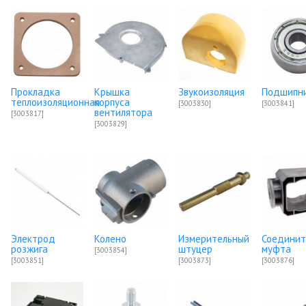
Прокладка
Крышка
Звукоизоляция
Подшипн
теплоизоляционная
корпуса
[3003830]
[3003841]
вентилятора
[3003817]
[3003829]
Электрод
Колено
Измерительный
Соединит
розжига
штуцер
муфта
[3003854]
[3003851]
[3003873]
[3003876]