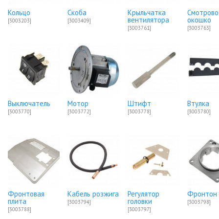
Кольцо
Скоба
Крыльчатка
Смотрово
вентилятора
окошко
[3003203]
[3003409]
[3003761]
[3003763]
Выключатель
Мотор
Штифт
Втулка
[3003770]
[3003772]
[3003778]
[3003780]
Фронтовая
Кабель розжига
Регулятор
Фронтон
плита
головки
[3003794]
[3003798]
[3003788]
[3003797]