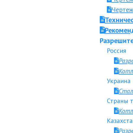
Чертеж
Техниче
Рекоменд
Разрешите
Россия
Разр
Котл
Украина
Стал
Страны т
Котл
Казахста
Разр