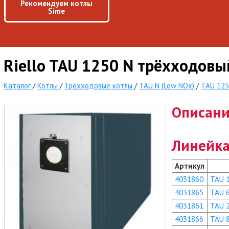
Рекомендуем котлы
Sime
Riello TAU 1250 N трёхходовы
Каталог
/
Котлы
/
Трёхходовые котлы
/
TAU N (Low NOx)
/
TAU 125
Описан
Линейка
Артикул
4031860
TAU 
4031865
TAU 
4031861
TAU 
4031866
TAU 