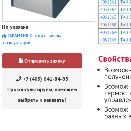
4031862
TAU 
4031867
TAU 
4031863
TAU 
4031868
TAU 
Не указана
4031864
TAU 
ГАРАНТИЯ 2 года с начала
4031869
TAU 
эксплуатации
Свойств
Отправить заявку
Возможн
получени
+7 (495) 641-84-83
Возможн
Проконсультируем, поможем
термост
управле
выбрать и заказать!
Возможн
разных 