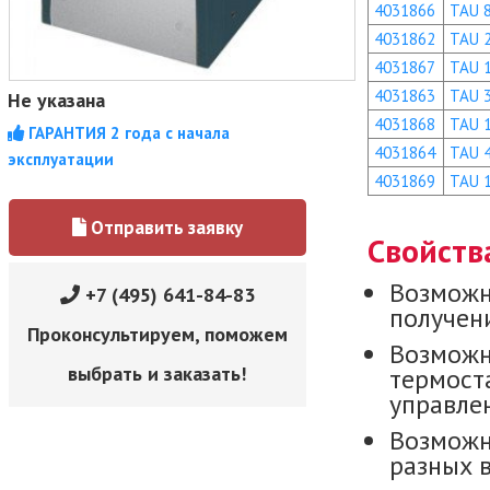
4031866
TAU 
4031862
TAU 
4031867
TAU 
4031863
TAU 
Не указана
4031868
TAU 
ГАРАНТИЯ 2 года с начала
4031864
TAU 
эксплуатации
4031869
TAU 
Отправить заявку
Свойств
Возможн
+7 (495) 641-84-83
получени
Проконсультируем, поможем
Возможн
выбрать и заказать!
термост
управле
Возможн
разных 