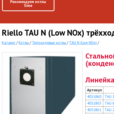
Рекомендуем котлы
Sime
Riello TAU N (Low NOx) трёхх
Каталог
/
Котлы
/
Трёхходовые котлы
/
TAU N (Low NOx)
/
Стально
(конден
Линейка
Артикул
4031860
TAU 
4031865
TAU 
4031861
TAU 