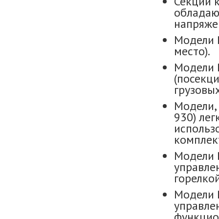
Секции 
обладаю
напряже
Модели R
место).
Модели 
(посекци
грузовых
Модели,
930) лег
использо
комплек
Модели 
управлен
горелко
Модели 
управле
функцио