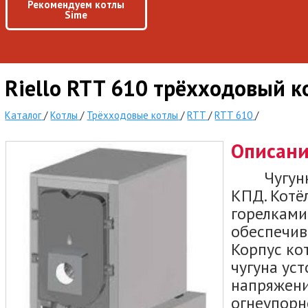
Рекомендуем котлы
Sime
Riello RTT 610 трёхходовый к
Каталог
/
Котлы
/
Трёхходовые котлы
/
RTT
/
RTT 610
/
Описан
Чугунный
КПД. Котё
горелками
обеспечив
Корпус ко
чугуна ус
напряжени
огнеупорн