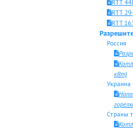
RTT 44
RTT 29
RTT 16
Разрешите
Россия
Разр
Котл
кВт)
Украина
Напо
горел
Страны т
Котл