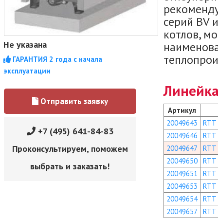
рекоменду
серий BV 
котлов, м
Не указана
наименова
теплопрои
ГАРАНТИЯ 2 года с начала
эксплуатации
Линейка
Отправить заявку
Артикул
20049643
RTT
+7 (495) 641-84-83
20049646
RTT
Проконсультируем, поможем
20049647
RTT
20049650
RTT
выбрать и заказать!
20049651
RTT
20049653
RTT
20049654
RTT
20049657
RTT