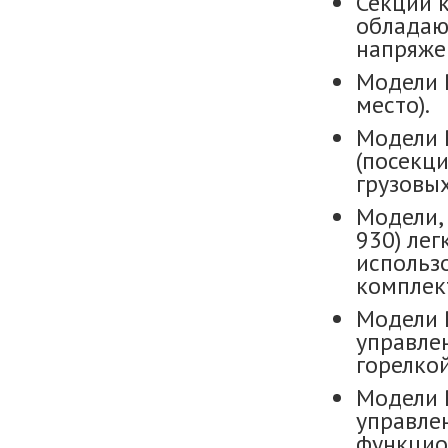
Секции 
обладаю
напряже
Модели R
место).
Модели 
(посекци
грузовых
Модели,
930) лег
использо
комплек
Модели 
управлен
горелко
Модели 
управле
функцио