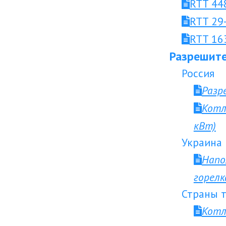
RTT 44
RTT 29
RTT 16
Разрешите
Россия
Разр
Котл
кВт)
Украина
Напо
горел
Страны т
Котл