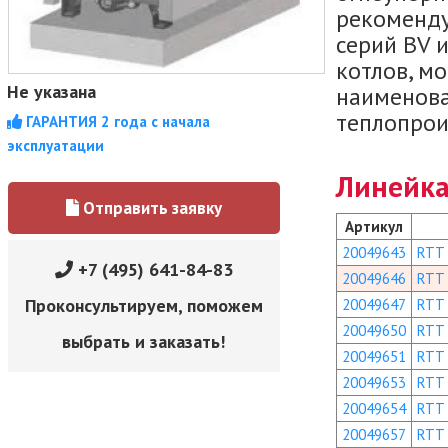
рекоменду
серий BV 
котлов, м
Не указана
наименова
теплопрои
ГАРАНТИЯ 2 года с начала
эксплуатации
Линейка
Отправить заявку
Артикул
20049643
RTT
+7 (495) 641-84-83
20049646
RTT
Проконсультируем, поможем
20049647
RTT
20049650
RTT
выбрать и заказать!
20049651
RTT
20049653
RTT
20049654
RTT
20049657
RTT