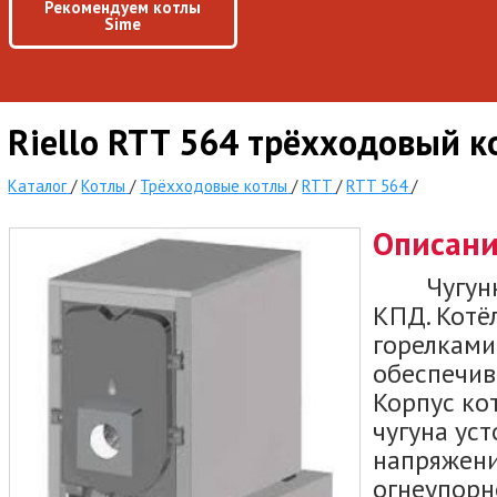
Рекомендуем котлы
Sime
Riello RTT 564 трёхходовый к
Каталог
/
Котлы
/
Трёхходовые котлы
/
RTT
/
RTT 564
/
Описан
Чугунный
КПД. Котё
горелками
обеспечив
Корпус ко
чугуна ус
напряжени
огнеупорн