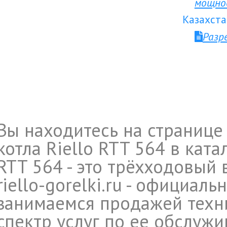
мощно
Казахста
Разр
Вы находитесь на странице
котла Riello RTT 564 в ката
RTT 564 - это трёхходовый 
riello-gorelki.ru - официал
занимаемся продажей техни
спектр услуг по ее обслуж