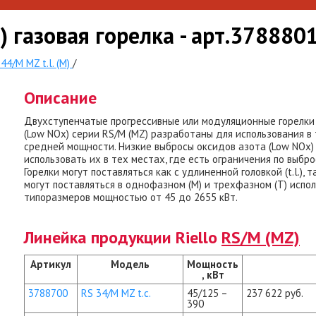
M) газовая горелка - арт.378880
44/M MZ t.l. (M)
/
Описание
Двухступенчатые прогрессивные или модуляционные горелки 
(Low NOx) серии RS/M (MZ) разработаны для использования в
средней мощности. Низкие выбросы оксидов азота (Low NOx)
использовать их в тех местах, где есть ограничения по выб
Горелки могут поставляться как с удлиненной головкой (t.l.), 
могут поставляться в однофазном (М) и трехфазном (Т) испол
типоразмеров мощностью от 45 до 2655 кВт.
Линейка продукции Riello
RS/M (MZ)
Артикул
Модель
Мощность
, кВт
3788700
RS 34/M MZ t.c.
45/125 –
237 622 руб.
390