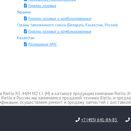
Горелки газовые
Украина
Горелки газовые и комбинированные
Страны таможенного союза (Беларусь, Казахстан, Россия)
Горелки газовые и комбинированные
Казахстан
Разрешение МЧС
iello RS 44/M MZ t.l. (M) в каталоге продукции компании Riello. RS 
ер Riello в России, мы занимаемся продажей техники Riello, и пред
ификации, осуществляем ремонт и продажу запчастей c доставкой
+7 (495) 641-84-83