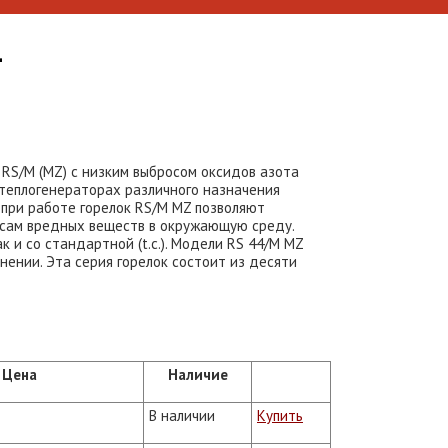
1
RS/M (MZ) с низким выбросом оксидов азота
 теплогенераторах различного назначения
 при работе горелок RS/M MZ позволяют
росам вредных веществ в окружающую среду.
так и со стандартной (t.с.). Модели RS 44/M MZ
нении. Эта серия горелок состоит из десяти
Цена
Наличие
В наличии
Купить