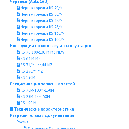
Чертежи (AutoCAD)
Чертеж горелки RS 70/M
Чертеж горелки RS 50/M
Чертеж горелки RS 38/M
Чертеж горелки RS 28/M
Чертеж горелки RS 130/M
Чертеж горелки RS 100/M
Инструкции по монтажу и эксплуатации
RS 70-100-130 M MZ NEW
RS 64 M MZ
RS 34/M - 44/M MZ
RS 250/M MZ
RS 190M
Спецификация запасных частей
RS 70M-100M-130M
RS 28M-38M-50M
RS 190 M_1
Технические характеристики
Разрешительная документация
Россия
Разрешение Ростехнадзора