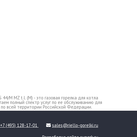
44/M MZ t.l. (M) - это газовая горелка для котла
лагаем полный спектр услуг по ее обслуживанию для
 по всей территории Российской Федерации.
+7 (495) 128-17-01
sales@riello-gorelki.ru