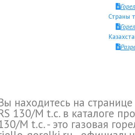
Горе
Страны т
Горе
Казахста
Разр
Вы находитесь на странице 
RS 130/M t.c. в каталоге пр
130/M t.c. - это газовая гор
riello-gorelki.ru - официал