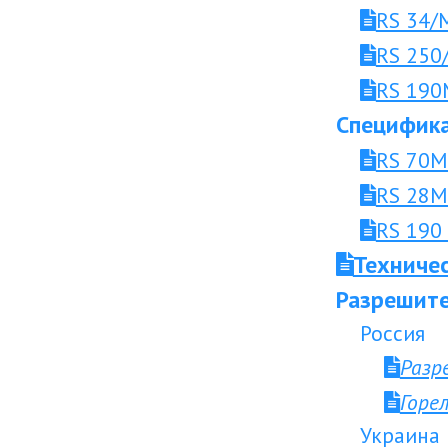
RS 34/
RS 250
RS 190
Специфика
RS 70
RS 28
RS 190
Техниче
Разрешите
Россия
Разр
Горе
Украина