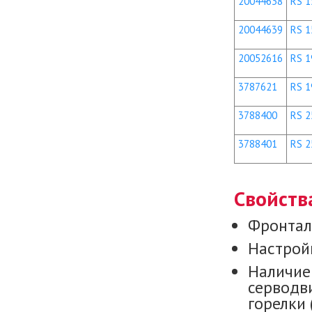
20044638
RS 1
20044639
RS 1
20052616
RS 1
3787621
RS 1
3788400
RS 2
3788401
RS 2
Свойств
Фронтал
Настройк
Наличие
серводв
горелки