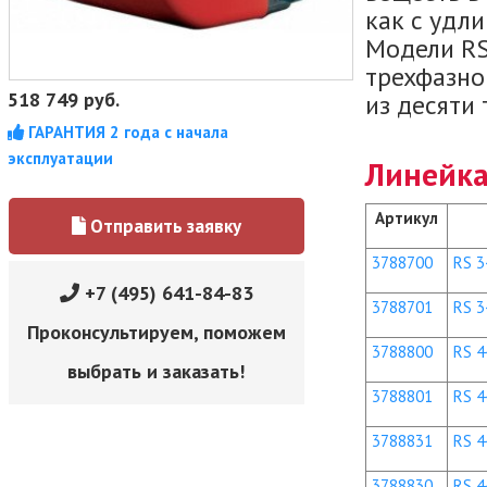
как с удлин
Модели RS
трехфазном
518 749
руб.
из десяти
ГАРАНТИЯ 2 года с начала
эксплуатации
Линейка
Артикул
Отправить заявку
3788700
RS 3
+7 (495) 641-84-83
3788701
RS 3
Проконсультируем, поможем
3788800
RS 4
выбрать и заказать!
3788801
RS 4
3788831
RS 44
3788830
RS 4