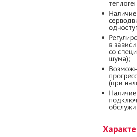
теплоген
Наличие
серводви
односту
Регулир
в зависи
со спец
шума);
Возможно
прогрес
(при нал
Наличие
подключ
обслужив
Характе