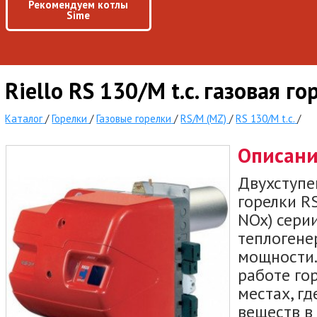
Рекомендуем котлы
Sime
Riello RS 130/M t.c. газовая г
Каталог
/
Горелки
/
Газовые горелки
/
RS/M (MZ)
/
RS 130/M t.c.
/
Описан
Двухступе
горелки R
NOx) сери
теплогене
мощности.
работе го
местах, г
веществ в