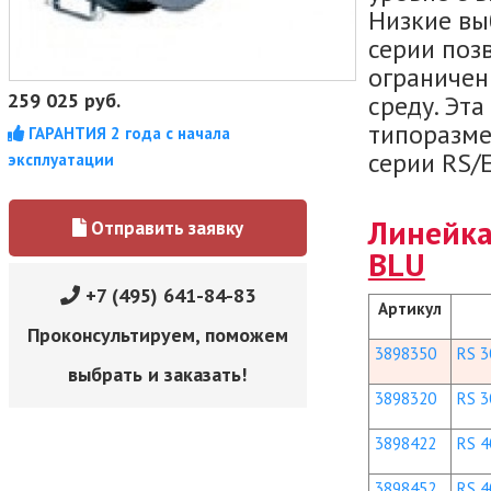
Низкие вы
серии позв
ограничен
259 025
руб.
среду. Эта
типоразме
ГАРАНТИЯ 2 года с начала
серии RS/
эксплуатации
Линейка
Отправить заявку
BLU
+7 (495) 641-84-83
Артикул
Проконсультируем, поможем
3898350
RS 3
выбрать и заказать!
3898320
RS 3
3898422
RS 4
3898452
RS 4