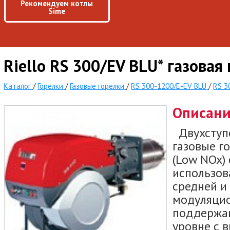
Рекомендуем котлы
Sime
Riello RS 300/EV BLU* газовая
Каталог
/
Горелки
/
Газовые горелки
/
RS 300-1200/E-EV BLU
/
RS 3
Описан
Двухступе
газовые г
(Low NOx)
использов
средней и
модуляцио
поддержан
уровне с 