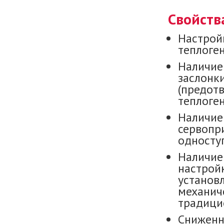
Свойств
Настройк
теплоге
Наличие
заслонк
(предот
теплоген
Наличие
сервопр
односту
Наличие
настройк
установ
механиче
традици
Сниженн