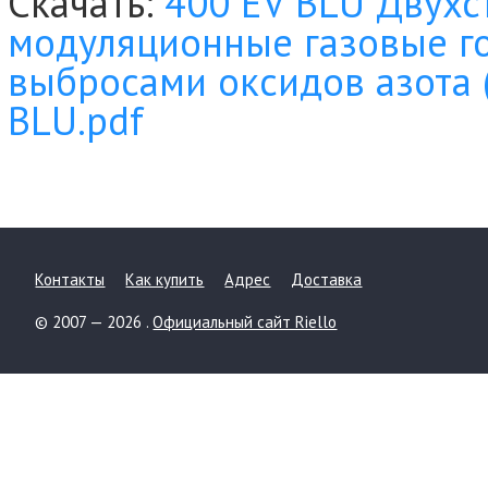
Скачать:
400 EV BLU Двухс
модуляционные газовые г
выбросами оксидов азота 
BLU.pdf
Контакты
Как купить
Адрес
Доставка
© 2007 — 2026 .
Официальный сайт Riello