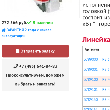
исполнени
головкой (t
состоит и
272 566
руб.
В наличии
кВт * - го
ГАРАНТИЯ 2 года с начала
эксплуатации
Линейка
Артикул
Отправить заявку
3789000
RS 3
+7 (495) 641-84-83
3789001
RS 34
Проконсультируем, поможем
3789100
RS 4
выбрать и заказать!
3789101
RS 4
3789130
RS 4
3789131
RS 44