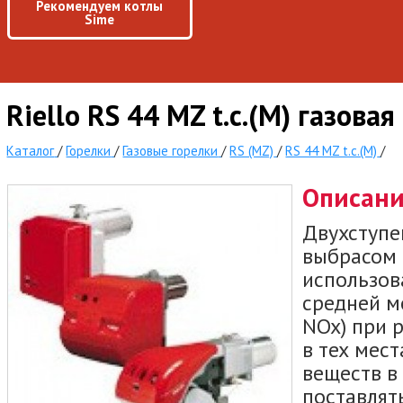
Рекомендуем котлы
Sime
Riello RS 44 MZ t.c.(M) газова
Каталог
/
Горелки
/
Газовые горелки
/
RS (MZ)
/
RS 44 MZ t.c.(M)
/
Описан
Двухступе
выбрасом 
использов
средней м
NOx) при 
в тех мес
веществ в
поставлят