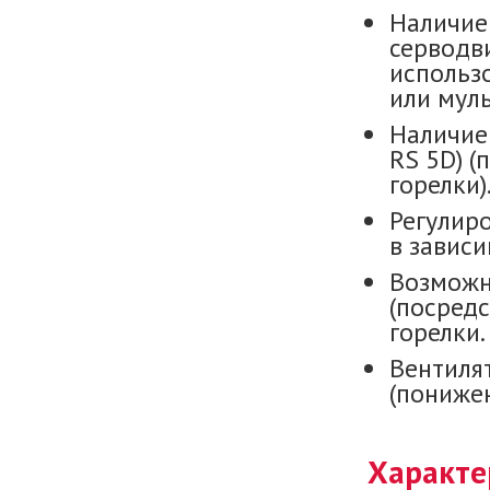
Наличие
серводви
использ
или муль
Наличие
RS 5D) 
горелки)
Регулир
в зависи
Возможн
(посред
горелки.
Вентиля
(пониже
Характе