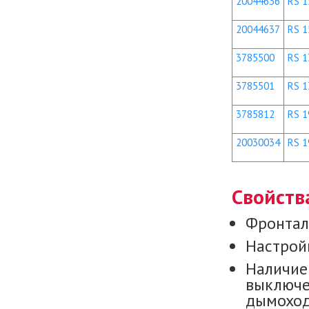
20044636
RS 15
20044637
RS 15
3785500
RS 13
3785501
RS 13
3785812
RS 19
20030034
RS 19
Свойств
Фронтал
Настройк
Наличие
выключе
дымоход