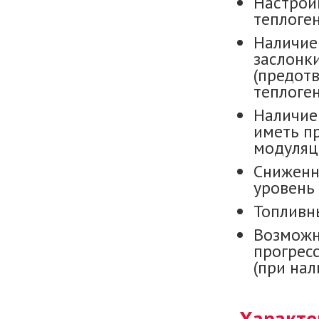
Настройк
теплоге
Наличие
заслонк
(предот
теплоген
Наличие
иметь п
модуляц
Сниженн
уровень 
Топливн
Возможн
прогрес
(при нал
Характе