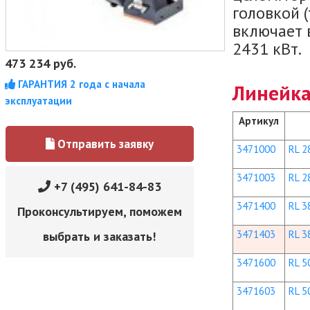
головкой (t
включает 
2431 кВт.
473 234
руб.
ГАРАНТИЯ 2 года с начала
Линейка
эксплуатации
Артикул
Отправить заявку
3471000
RL 28
3471003
RL 28
+7 (495) 641-84-83
3471400
RL 38
Проконсультируем, поможем
3471403
RL 38
выбрать и заказать!
3471600
RL 50
3471603
RL 50