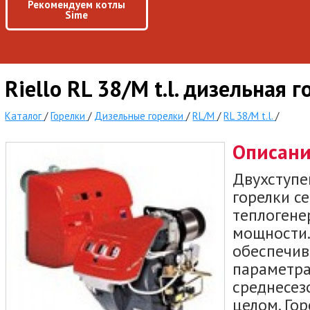
Рекомендуем котлы
Sime
Riello RL 38/M t.l. дизельная 
Каталог
/
Горелки
/
Дизельные горелки
/
RL/M
/
RL 38/M t.l.
/
Описан
Двухступе
горелки с
теплогене
мощности.
обеспечив
параметра
среднесез
целом. Го