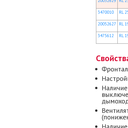
20052629
RL 25
3470010
RL 2
20052627
RL 19
3475612
RL 19
Свойств
Фронтал
Настройк
Наличие
выключе
дымоход
Вентиля
(пониже
Наличие