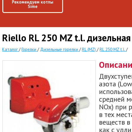
Рекомендуем котлы
Sime
Riello RL 250 MZ t.l. дизельна
Каталог
/
Горелки
/
Дизельные горелки
/
RL (MZ)
/
RL 250 MZ t.l.
/
Описан
Двухступе
азота (Low
использов
средней м
NOx) при 
в тех мес
веществ в
как с удлин