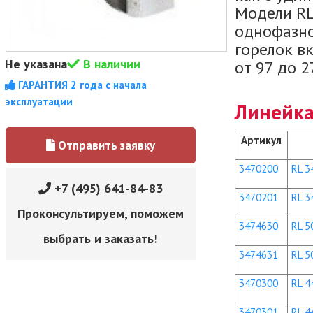
Модели RL
однофазно
горелок в
Не указана
В наличии
от 97 до 2
ГАРАНТИЯ 2 года с начала
эксплуатации
Линейка
Артикул
Отправить заявку
3470200
RL 34
+7 (495) 641-84-83
3470201
RL 34
Проконсультируем, поможем
3474630
RL 50
выбрать и заказать!
3474631
RL 50
3470300
RL 44
3470301
RL 44