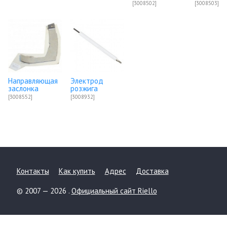
[3008502]
[3008503]
Направляющая
Электрод
заслонка
розжига
[3008552]
[3008932]
Контакты
Как купить
Адрес
Доставка
© 2007 — 2026 .
Официальный сайт Riello