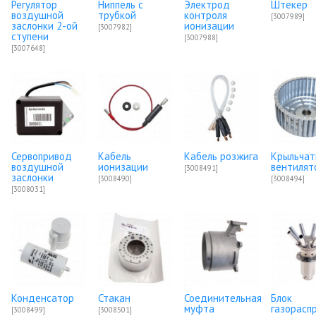
Регулятор
Ниппель с
Электрод
Штекер
воздушной
трубкой
контроля
[3007989]
заслонки 2-ой
ионизации
[3007982]
ступени
[3007988]
[3007648]
Сервопривод
Кабель
Кабель розжига
Крыльчат
воздушной
ионизации
вентилят
[3008491]
заслонки
[3008490]
[3008494]
[3008031]
Конденсатор
Стакан
Соединительная
Блок
муфта
газорасп
[3008499]
[3008501]