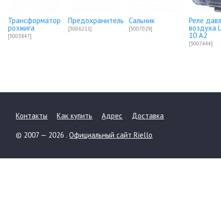
Трансформатор
Предохранитель
Сальник
Реле дав
розжига
воздуха 
[3006211]
[3007029]
10 A2
[3003847]
[3007444]
Контакты
Как купить
Адрес
Доставка
© 2007 — 2026 .
Официальный сайт Riello