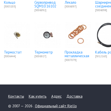
Кольцо
Сервопривод
Лекало
Шарнирн
SQM10.16102
соедине
[3003203]
[3006097]
[3006092]
[3006098]
Термостат
Термометр
Прокладка
Кабель р
металлическая
[3006444]
[3006927]
[3012163]
[3007079]
Контакты
Как купить
Адрес
Доставка
© 2007 — 2026 .
Официальный сайт Riello