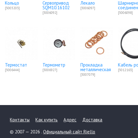
Кольцо
Сервопривод
Лекало
Шарнирн
SQM10.16102
соедине
[3003203]
[3006097]
[3006092]
[3006098]
Термостат
Термометр
Прокладка
Кабель р
металлическая
[3006444]
[3006927]
[3012163]
[3007079]
Контакты
Как купить
Адрес
Доставка
© 2007 — 2026 .
Официальный сайт Riello