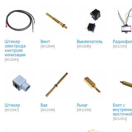
Штекер
Винт
Выключатель
Радиофи
электрода
[3012049]
[3012080]
[3012155]
контроля
ионизации
[3012043]
Штекер
Вал
Рычаг
Болт с
внутренн
[3012347]
[3012349]
[3012350]
проточко
[3012352]