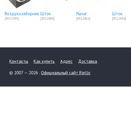
Воздухозаборник
Шток
Рычаг
Шток
[3012595]
[3012600]
[3012601]
[3012646]
Контакты
Как купить
Адрес
Доставка
© 2007 — 2026 .
Официальный сайт Riello