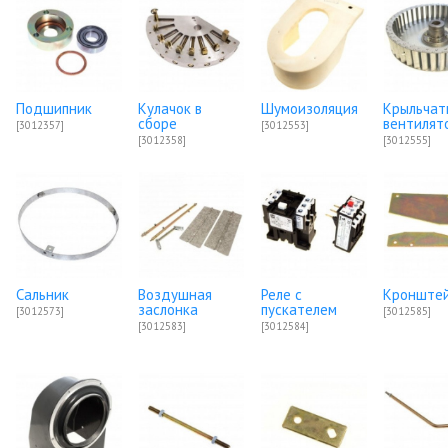
Подшипник
Кулачок в
Шумоизоляция
Крыльчат
сборе
вентилят
[3012357]
[3012553]
[3012358]
[3012555]
Сальник
Воздушная
Реле с
Кронште
заслонка
пускателем
[3012573]
[3012585]
[3012583]
[3012584]