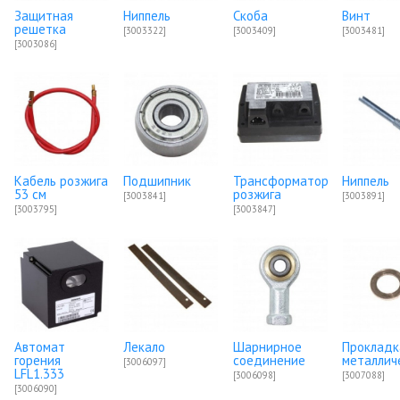
Защитная
Ниппель
Скоба
Винт
решетка
[3003322]
[3003409]
[3003481]
[3003086]
Кабель розжига
Подшипник
Трансформатор
Ниппель
53 см
розжига
[3003841]
[3003891]
[3003795]
[3003847]
Автомат
Лекало
Шарнирное
Прокладк
горения
соединение
металлич
[3006097]
LFL1.333
[3006098]
[3007088]
[3006090]