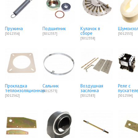
Пружина
Подшипник
Кулачок в
Шумоизо
сборе
[3012356]
[3012357]
[3012553]
[3012358]
Прокладка
Сальник
Воздушная
Реле с
теплоизоляционная
заслонка
пускател
[3012573]
[3012562]
[3012583]
[3012584]