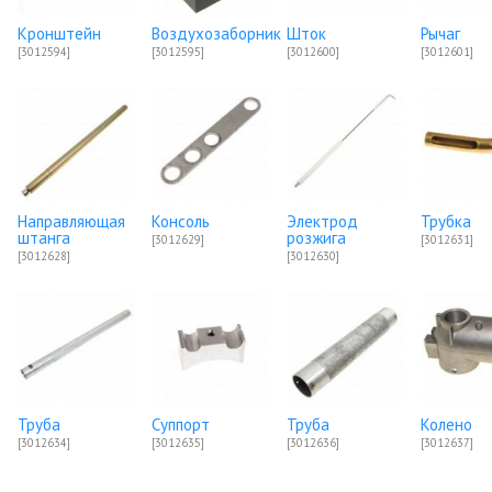
Кронштейн
Воздухозаборник
Шток
Рычаг
[3012594]
[3012595]
[3012600]
[3012601]
Направляющая
Консоль
Электрод
Трубка
штанга
розжига
[3012629]
[3012631]
[3012628]
[3012630]
Труба
Суппорт
Труба
Колено
[3012634]
[3012635]
[3012636]
[3012637]