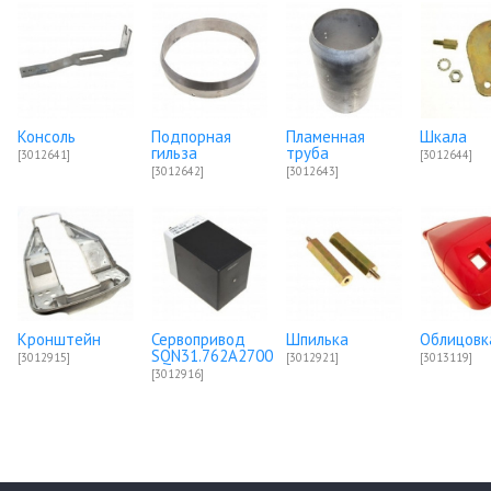
Консоль
Подпорная
Пламенная
Шкала
гильза
труба
[3012641]
[3012644]
[3012642]
[3012643]
Кронштейн
Сервопривод
Шпилька
Облицовк
SQN31.762A2700
[3012915]
[3012921]
[3013119]
[3012916]