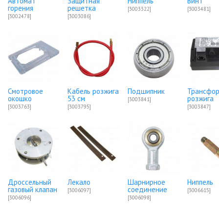
Автомат
Защитная
Ниппель
Винт
горения
решетка
[3003322]
[3003481]
[3002478]
[3003086]
Смотровое
Кабель розжига
Подшипник
Трансфо
окошко
53 см
розжига
[3003841]
[3003763]
[3003795]
[3003847]
Дроссельный
Лекало
Шарнирное
Ниппель
газовый клапан
соединение
[3006097]
[3006615]
[3006096]
[3006098]