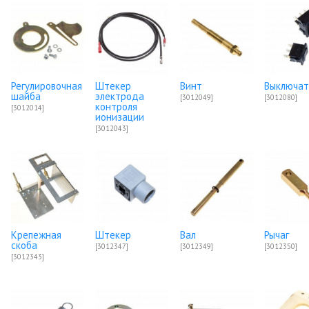
Регулировочная
Штекер
Винт
Выключат
шайба
электрода
[3012049]
[3012080]
контроля
[3012014]
ионизации
[3012043]
Крепежная
Штекер
Вал
Рычаг
скоба
[3012347]
[3012349]
[3012350]
[3012343]