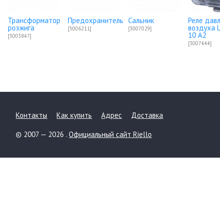
Трансформатор
Предохранитель
Сальник
Реле дав
розжига
воздуха 
[3006211]
[3007029]
10 A2
[3003847]
[3007444]
Контакты
Как купить
Адрес
Доставка
© 2007 — 2026 .
Официальный сайт Riello