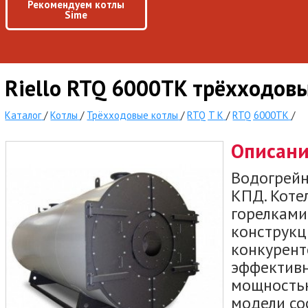
Рекомендуем котлы
Sime
Riello RTQ 6000TK трёхходовы
Каталог
/
Котлы
/
Трёхходовые котлы
/
RTQ T K
/
RTQ 6000TK
/
Описан
Водогрейн
КПД. Коте
горелками
конструкц
конкурент
эффективн
мощностью
модели со