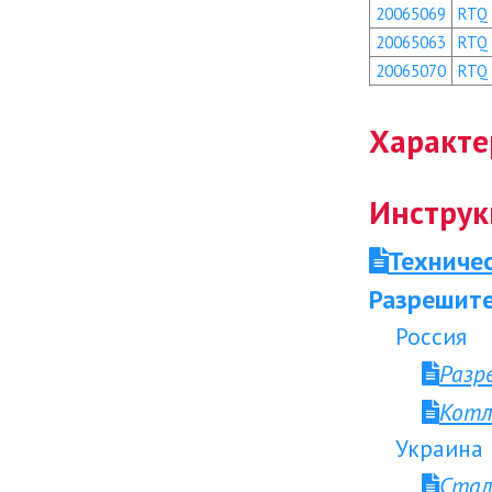
20065069
RTQ
20065063
RTQ
20065070
RTQ
Характе
Инструк
Техниче
Разрешите
Россия
Разр
Котл
Украина
Стал