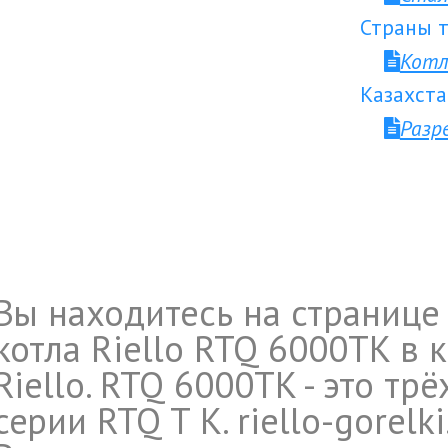
Страны т
Котл
Казахста
Разр
Вы находитесь на странице
котла Riello RTQ 6000TK в
Riello. RTQ 6000TK - это т
серии RTQ T K. riello-gorelk