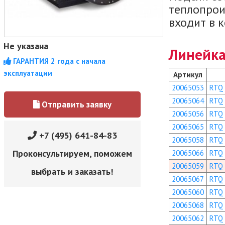
теплопрои
входит в 
Не указана
Линейка
ГАРАНТИЯ 2 года с начала
эксплуатации
Артикул
20065053
RTQ
20065064
RTQ
Отправить заявку
20065056
RTQ
20065065
RTQ
+7 (495) 641-84-83
20065058
RTQ
Проконсультируем, поможем
20065066
RTQ
20065059
RTQ
выбрать и заказать!
20065067
RTQ
20065060
RTQ
20065068
RTQ
20065062
RTQ