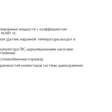
гулирование мощности с коэффициентом
мг/кВт ч);
еля (датчик наружной температуры входит в
кумулятора ГВС, циркуляционными насосами
топления;
(теплообменник+горелка);
адлежностей коллекторов системы дымоудаления