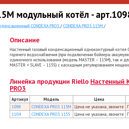
15M модульный котёл - арт.109
нденсационный CONDEXA PRO3
/
CONDEXA PRO3 115M
/
Описание
Настенный газовый конденсационный одноконтурный котел 
горячего водоснабжения (при подключении бойлера-аккумулят
одиночного использования (модель MASTER – 115M), так и дл
MASTER + SLAVE – 115S) с каскадным регулированием мощнос
Линейка продукции Riello
Настенный 
PRO3
Артикул
Модель
Цена
1098
CONDEXA PRO3 115M
Цена не указана, звоните
1104
CONDEXA PRO3 115S
Цена не указана, звоните