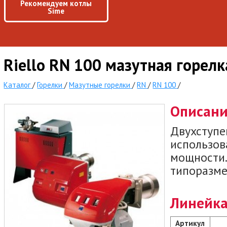
Рекомендуем котлы
Sime
Riello RN 100 мазутная горелк
Каталог
/
Горелки
/
Мазутные горелки
/
RN
/
RN 100
/
Описан
Двухступе
использов
мощности.
типоразме
Линейка
Артикул