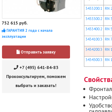
3433200.1
RN 
3433300.2
RN 
752 615
руб.
3433400.2
RN 
ГАРАНТИЯ 2 года с начала
эксплуатации
3434100.3
RN 
3434200.3
RN 
Отправить заявку
3434300.3
RN 
+7 (495) 641-84-83
Проконсультируем, поможем
Свойств
выбрать и заказать!
Фронтал
Настройк
Удобств
гидравли