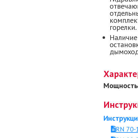
отвечающ
отдельн
комплект
горелки.
Наличие
остановк
дымоход
Характе
Мощность 
Инструк
Инструкци
RN 70-