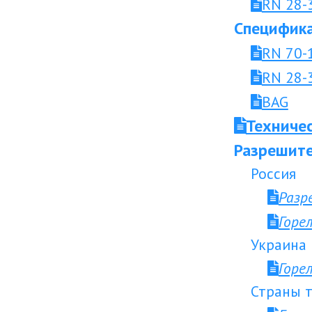
RN 28-
Специфика
RN 70-
RN 28-
BAG
Техниче
Разрешите
Россия
Разр
Горе
Украина
Горе
Страны т