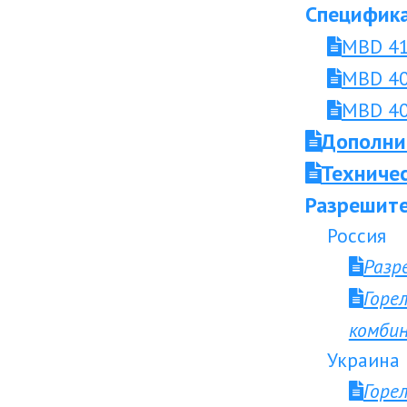
Специфика
MBD 41
MBD 40
MBD 40
Дополни
Техниче
Разрешите
Россия
Разр
Горе
комби
Украина
Горе