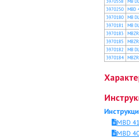
3970558
MB D
3970250
MBD 
3970180
MB D
3970181
MB D
3970183
MBZR
3970185
MBZR
3970182
MB D
3970184
MBZR
Характе
Инструк
Инструкци
MBD 41
MBD 40