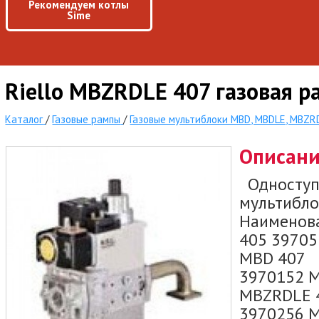
Рекомендуем котлы
Sime
Riello MBZRDLE 407 газовая р
Каталог
/
Газовые рампы
/
Газовые мультиблоки MBD, MBDLE, MBZR
Описан
Одноступ
мультибло
Наименов
405 3970
MBD 407 
3970152 
MBZRDLE 
3970256 