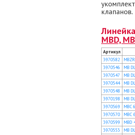
укомплект
клапанов.
Линейка
MBD, MB
Артикул
3970582
MBZR
3970546
MB D
3970547
MB D
3970544
MB D
3970548
MB D
3970198
MB D
3970569
MBC 6
3970570
MBС 
3970599
MBD 
3970553
MB D