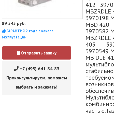
412 3970
MBZRDLE 
3970198 M
89 545
руб.
MBD 420 
3970582 
ГАРАНТИЯ 2 года с начала
MBZRDLE 
эксплуатации
405 397
3970549 
Отправить заявку
MB DLE 
мультибло
+7 (495) 641-84-83
стабильно
требуемом
Проконсультируем, поможем
возникнов
выбрать и заказать!
обеспечив
Мультибло
комбиниро
частью. Г