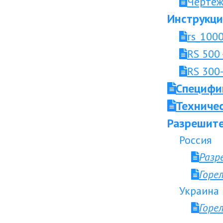
Чертеж
Инструкци
rs_100
RS 500
RS 300
Специфи
Техниче
Разрешите
Россия
Разр
Горе
Украина
Горе