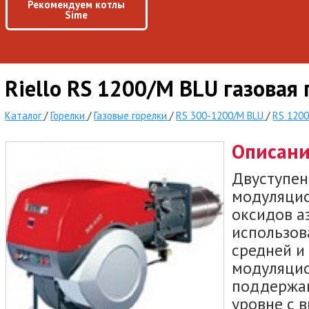
Рекомендуем котлы
Sime
Riello RS 1200/M BLU газовая 
Каталог
/
Горелки
/
Газовые горелки
/
RS 300-1200/M BLU
/
RS 1200
Описан
Двуступен
модуляцио
оксидов а
использов
средней и
модуляцио
поддержан
уровне с 