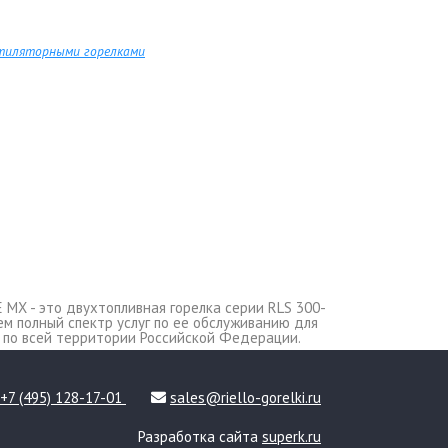
нтиляторными горелками
E MX - это двухтопливная горелка серии RLS 300-
аем полный спектр услуг по ее обслуживанию для
 по всей территории Российской Федерации.
+7 (495) 128-17-01
sales@riello-gorelki.ru
Разработка сайта
superk.ru