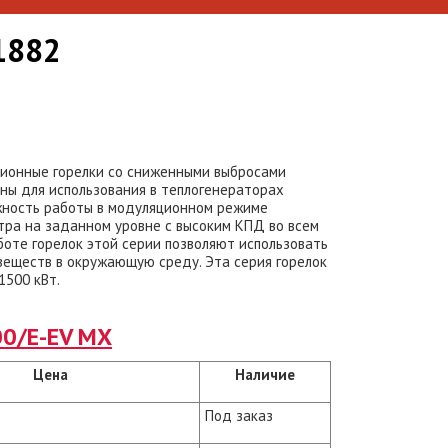
1882
ионные горелки со сниженными выбросами
аны для использования в теплогенераторах
жность работы в модуляционном режиме
ра на заданном уровне с высоким КПД во всем
боте горелок этой серии позволяют использовать
 веществ в окружающую среду. Эта серия горелок
1500 кВт.
00/E-EV MX
Цена
Наличие
Под заказ