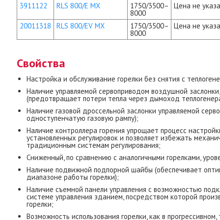
3911122
RLS 800/E MX
1750/3500–
Цена не указа
8000
20011318
RLS 800/EV MX
1750/3500–
Цена не указа
8000
Свойства
Настройка и обслуживание горелки без снятия с теплоген
Наличие управляемой сервоприводом воздушной заслонки
(предотвращает потери тепла через дымоход теплогенер
Наличие газовой дроссельной заслонки управляемой серво
одноступенчатую газовую рампу);
Наличие контроллера горения упрощает процесс настройки
установленных регулировок и позволяет избежать механич
традиционным системам регулирования;
Сниженный, по сравнению с аналогичными горелками, урове
Наличие подвижной подпорной шайбы (обеспечивает оптим
диапазоне работы горелки);
Наличие съемной панели управления с возможностью подк
системе управления зданием, посредством которой произ
горелки;
Возможность использования горелки, как в прогрессивном