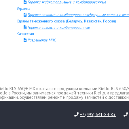
Горелки жидкотопливные и комбинированные
Украина
Горелки газовые и комбинированныеЧугунные котлы с ве
Страны таможенного союза (Беларусь, Казахстан, Россия)
Горелки газовые и комбинированные
Казахстан
Разрешение МЧС
llo RLS 650/E MX в каталоге продукции компании Riello. RLS 650/
Riello в России, мы занимаемся продажей техники Riello, и предлаг
ификации, осуществляем ремонт и продажу запчастей c доставкой
+7 (495) 641-84-83