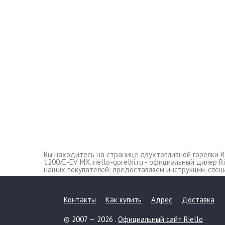
Вы находитесь на странице двухтопливной горелки Rie
1200/E-EV MX. riello-gorelki.ru - официальный дилер 
наших покупателей: предоставляем инструкции, спец
Контакты
Как купить
Адрес
Доставка
© 2007 — 2026 .
Официальный сайт Riello