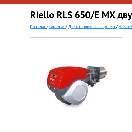
Riello RLS 650/E MX дв
Каталог
/
Горелки
/
Двухтопливные горелки
/
RLS 30