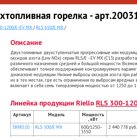
ухтопливная горелка - арт.2003
0-1200/E-EV MX
/
RLS 650/E MX
/
Описание
Двухтопливные двухступенчатые прогрессивные или модуляц
оксидов азота (Low NОx) серии RLS/E - EV MX (С13) разработ
различного назначения средней и большой мощности. Возмо
обеспечивает точное поддержание контролируемого парамет
диапазоне модуляции. Низкие выбросы оксидов азота при ра
их в тех местах, где есть ограничения по выбросам вредных
включает в себя семь типоразмеров мощностью от 1250 до 1
Линейка продукции Riello
RLS 300-12
Артикул
Модель
Мощность
, кВт
3898520
RLS 300/E MX
600/1250–
2 440 778 руб.
3550