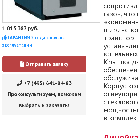
сопротивл
газов, что
экономичн
1 013 387
руб.
ширине ко
транспорт
ГАРАНТИЯ 2 года с начала
устанавли
эксплуатации
котельных
Крышка ды
Отправить заявку
обеспечен
обслужива
+7 (495) 641-84-83
Корпус ко
огнеупорн
Проконсультируем, поможем
стекловол
выбрать и заказать!
мощностью
в комплек
Линейка