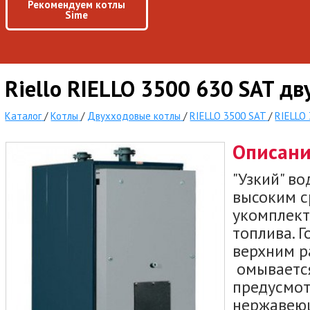
Рекомендуем котлы
Sime
Riello RIELLO 3500 630 SAT дв
Каталог
/
Котлы
/
Двухходовые котлы
/
RIELLO 3500 SAT
/
RIELLO
Описан
"Узкий" в
высоким с
укомплект
топлива. 
верхним р
омывается
предусмот
нержавеющ