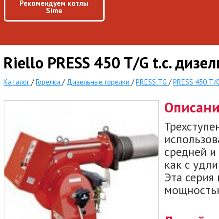
Рекомендуем котлы
Sime
Riello PRESS 450 T/G t.c. дизе
Каталог
/
Горелки
/
Дизельные горелки
/
PRESS TG
/
PRESS 450 T/G 
Описан
Трехступе
использов
средней и
как с удлин
Эта серия
мощностью