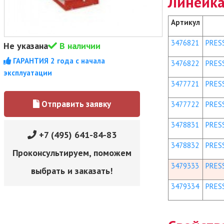
Линейка
Артикул
3476821
PRESS
Не указана
В наличии
ГАРАНТИЯ 2 года с начала
3476822
PRESS
эксплуатации
3477721
PRESS
Отправить заявку
3477722
PRESS
3478831
PRESS
+7 (495) 641-84-83
3478832
PRESS
Проконсультируем, поможем
3479333
PRESS
выбрать и заказать!
3479334
PRESS