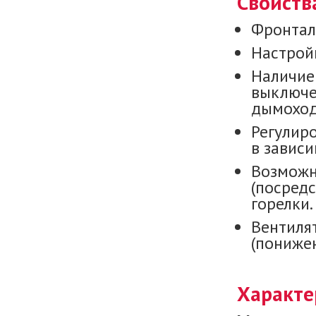
Свойств
Фронтал
Настройк
Наличие
выключе
дымоход
Регулир
в зависи
Возможн
(посред
горелки.
Вентиля
(пониже
Характе