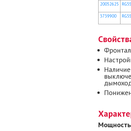
20052625
RG5S
3739900
RG5
Свойств
Фронтал
Настройк
Наличие
выключе
дымоход
Понижен
Характе
Мощность 