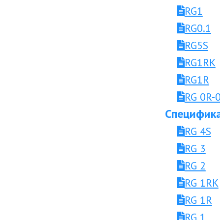
RG1
RG0.1
RG5S
RG1RK
RG1R
RG 0R-
Специфика
RG 4S
RG 3
RG 2
RG 1RK
RG 1R
RG 1