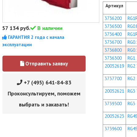
Артикул
3736200
RG1
3736500
RG0.
57 134
руб.
В наличии
3736400
RG1
ГАРАНТИЯ 2 года с начала
3736700
RG0.
эксплуатации
3736800
RG0.
3736300
RG1
Отправить заявку
20052619
RG2 
3737700
RG2
+7 (495) 641-84-83
20052621
RG3 
Проконсультируем, поможем
3739300
RG3
выбрать и заказать!
20052623
RG4S
3739600
RG4