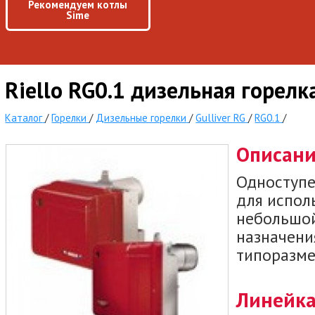
Рекомендуем котлы
Sime
Riello RG0.1 дизельная горелк
Каталог
/
Горелки
/
Дизельные горелки
/
Gulliver RG
/
RG0.1
/
Описан
Одноступе
для испол
небольшой
назначения
типоразме
Линейка