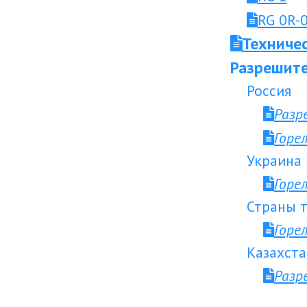
RG 0R-0
Техниче
Разрешите
Россия
Разр
Горе
Украина
Горе
Страны т
Горе
Казахста
Разр