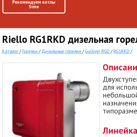
Рекомендуем котлы
Sime
Riello RG1RKD дизельная горе
Каталог
/
Горелки
/
Дизельные горелки
/
Gulliver RGD
/
RG1RKD
/
Описан
Двухступе
для испол
небольшой
назначения
типоразме
Линейка