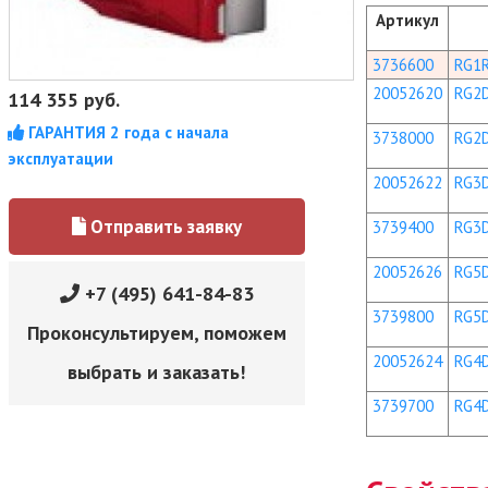
Артикул
3736600
RG1
20052620
RG2
114 355
руб.
ГАРАНТИЯ 2 года с начала
3738000
RG2
эксплуатации
20052622
RG3
Отправить заявку
3739400
RG3
20052626
RG5
+7 (495) 641-84-83
3739800
RG5
Проконсультируем, поможем
20052624
RG4
выбрать и заказать!
3739700
RG4