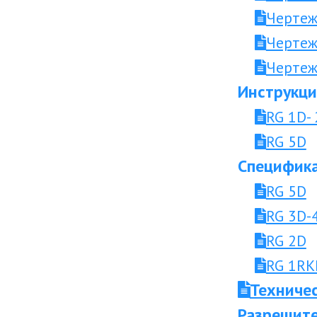
Чертеж
Чертеж
Чертеж
Инструкци
RG 1D- 
RG 5D
Специфика
RG 5D
RG 3D-
RG 2D
RG 1RK
Техниче
Разрешите