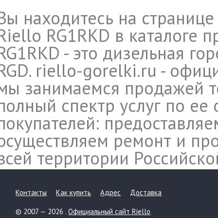
Вы находитесь на странице
Riello RG1RKD в каталоге п
RG1RKD - это дизельная гор
RGD. riello-gorelki.ru - офи
мы занимаемся продажей те
полный спектр услуг по ее
покупателей: предоставляе
осуществляем ремонт и про
всей территории Российско
Контакты
Как купить
Адрес
Доставка
© 2007 — 2026 .
Официальный сайт Riello