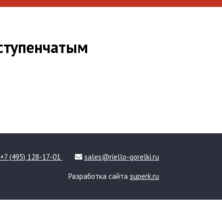
хступенчатым
+7 (495) 128-17-01
sales@riello-gorelki.ru
Разработка сайта
superk.ru