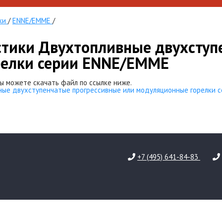
ки
/
ENNE/EMME
/
стики Двухтопливные двухступ
релки серии ENNE/EMME
ы можете скачать файл по ссылке ниже.
ые двухступенчатые прогрессивные или модуляционные горелки 
+7 (495) 641-84-83