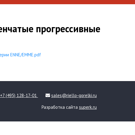
енчатые прогрессивные
серии ENNE/EMME.pdf
+7 (495) 128-17-01
sales@riello-gorelki.ru
Разработка сайта
superk.ru